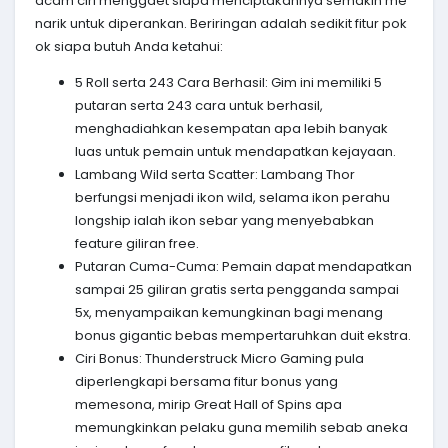
acam ciri menggaet siapa menciptakannya semakin me
narik untuk diperankan. Beriringan adalah sedikit fitur pok
ok siapa butuh Anda ketahui:
5 Roll serta 243 Cara Berhasil: Gim ini memiliki 5
putaran serta 243 cara untuk berhasil,
menghadiahkan kesempatan apa lebih banyak
luas untuk pemain untuk mendapatkan kejayaan.
Lambang Wild serta Scatter: Lambang Thor
berfungsi menjadi ikon wild, selama ikon perahu
longship ialah ikon sebar yang menyebabkan
feature giliran free.
Putaran Cuma-Cuma: Pemain dapat mendapatkan
sampai 25 giliran gratis serta pengganda sampai
5x, menyampaikan kemungkinan bagi menang
bonus gigantic bebas mempertaruhkan duit ekstra.
Ciri Bonus: Thunderstruck Micro Gaming pula
diperlengkapi bersama fitur bonus yang
memesona, mirip Great Hall of Spins apa
memungkinkan pelaku guna memilih sebab aneka