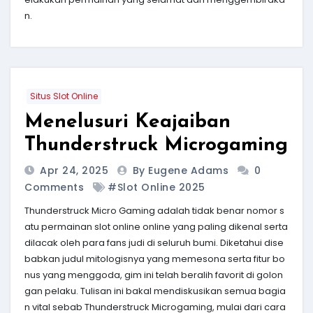
n.
Situs Slot Online
Menelusuri Keajaiban
Thunderstruck Microgaming
Apr 24, 2025
By Eugene Adams
0
Comments
#slot Online 2025
Thunderstruck Micro Gaming adalah tidak benar nomor s
atu permainan slot online online yang paling dikenal serta
dilacak oleh para fans judi di seluruh bumi. Diketahui dise
babkan judul mitologisnya yang memesona serta fitur bo
nus yang menggoda, gim ini telah beralih favorit di golon
gan pelaku. Tulisan ini bakal mendiskusikan semua bagia
n vital sebab Thunderstruck Microgaming, mulai dari cara