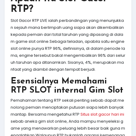
RTP?
Slot Gacor RTP LIVE ialah perbandingan yang menunjukka
n sejauh mana berlimpah uang siapa akan dikembalikan
kepada pemain dari total taruhan yang dipasang di dala
m game slot online.Sebagai teladan, apabila satu engine
slot online punya RTP 96%, definisinya, di dalam periode la
ma, engine tersebut bakal mengembalikan 96% dari selur
uh taruhan apa ditanamkan. Sisanya, 4%, merupakan ma
nfaat yang diambil dengan tempat berjudi.
Esensialnya Memahami
RTP SLOT internal Gim Slot
Pemahaman tentang RTP sekali penting sebab dapat me
nolong pemain menciptakan putusan siapa lebih banyak
mantap. Bersama mengetahui RTP
Situs slot gacor hari ini
sebab aneka gim slot online, Anda mampu menyeleksi g
ame yang menawarkan peluang lebih besar baik guna m
engalahkan.Walaupun RTP bukanlah garansi kemenanga