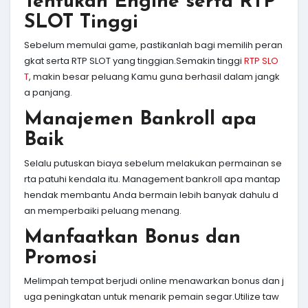
Tentukan Engine serta RTP
SLOT Tinggi
Sebelum memulai game, pastikanlah bagi memilih peran
gkat serta RTP SLOT yang tinggian.Semakin tinggi
RTP SLO
T
, makin besar peluang Kamu guna berhasil dalam jangk
a panjang.
Manajemen Bankroll apa
Baik
Selalu putuskan biaya sebelum melakukan permainan se
rta patuhi kendala itu. Management bankroll apa mantap
hendak membantu Anda bermain lebih banyak dahulu d
an memperbaiki peluang menang.
Manfaatkan Bonus dan
Promosi
Melimpah tempat berjudi online menawarkan bonus dan j
uga peningkatan untuk menarik pemain segar.Utilize taw