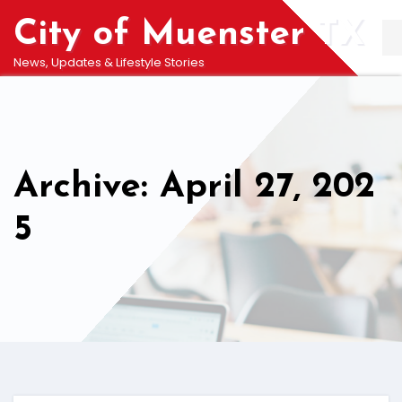
Skip
City of Muenster TX
to
content
News, Updates & Lifestyle Stories
Archive: April 27, 202
5