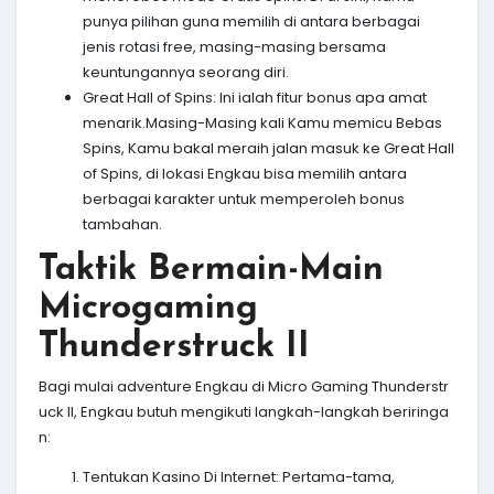
punya pilihan guna memilih di antara berbagai
jenis rotasi free, masing-masing bersama
keuntungannya seorang diri.
Great Hall of Spins: Ini ialah fitur bonus apa amat
menarik.Masing-Masing kali Kamu memicu Bebas
Spins, Kamu bakal meraih jalan masuk ke Great Hall
of Spins, di lokasi Engkau bisa memilih antara
berbagai karakter untuk memperoleh bonus
tambahan.
Taktik Bermain-Main
Microgaming
Thunderstruck II
Bagi mulai adventure Engkau di Micro Gaming Thunderstr
uck II, Engkau butuh mengikuti langkah-langkah beriringa
n:
Tentukan Kasino Di Internet: Pertama-tama,