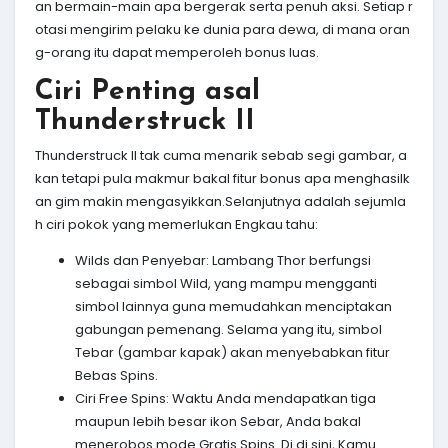
an bermain-main apa bergerak serta penuh aksi. Setiap r
otasi mengirim pelaku ke dunia para dewa, di mana oran
g-orang itu dapat memperoleh bonus luas.
Ciri Penting asal
Thunderstruck II
Thunderstruck II tak cuma menarik sebab segi gambar, a
kan tetapi pula makmur bakal fitur bonus apa menghasilk
an gim makin mengasyikkan.Selanjutnya adalah sejumla
h ciri pokok yang memerlukan Engkau tahu:
Wilds dan Penyebar: Lambang Thor berfungsi
sebagai simbol Wild, yang mampu mengganti
simbol lainnya guna memudahkan menciptakan
gabungan pemenang. Selama yang itu, simbol
Tebar (gambar kapak) akan menyebabkan fitur
Bebas Spins.
Ciri Free Spins: Waktu Anda mendapatkan tiga
maupun lebih besar ikon Sebar, Anda bakal
menerobos mode Gratis Spins. Di di sini, Kamu