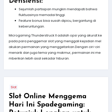
Defisiensi:
Sejumlah partisipan mungkin mendapati bahwa
fluktuasinya memadai tinggi.
Feature bonus bisa susah dipicu, bergantung di
keberuntungan.
Microgaming Thunderstruck II adalah opsi yang akurat ke
pada para penggemar slot yang menggali kejadian mel
akukan permainan yang menggetarkan.Dengan ciri-ciri
menarik dan juga tema yang makmur, permainan ini me
mberikan lebih asal sekadar hiburan.
Slot
Slot Online Menggema
Hari Ini Spadegaming: