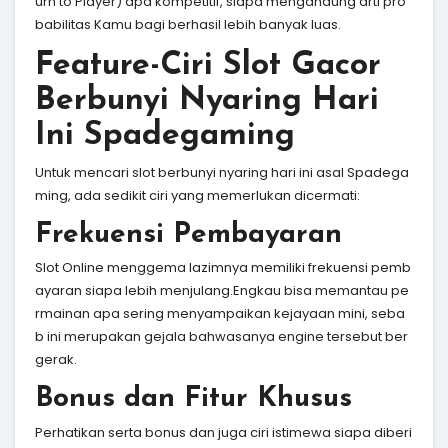
urn to Player) apa kompetitif, siapa mengandung arti pro
babilitas Kamu bagi berhasil lebih banyak luas.
Feature-Ciri Slot Gacor
Berbunyi Nyaring Hari
Ini Spadegaming
Untuk mencari slot berbunyi nyaring hari ini asal Spadega
ming, ada sedikit ciri yang memerlukan dicermati:
Frekuensi Pembayaran
Slot Online menggema lazimnya memiliki frekuensi pemb
ayaran siapa lebih menjulang.Engkau bisa memantau pe
rmainan apa sering menyampaikan kejayaan mini, seba
b ini merupakan gejala bahwasanya engine tersebut ber
gerak.
Bonus dan Fitur Khusus
Perhatikan serta bonus dan juga ciri istimewa siapa diberi