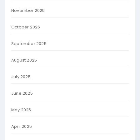
November 2025
October 2025
September 2025
August 2025
July 2025
June 2025
May 2025
April 2025