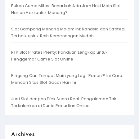
Bukan Cuma Mitos: Benarkah Ada Jam Hoki Main Slot
Harian Hoki untuk Menang?
Slot Gampang Menang Malam Ini: Rahasia dan Strategi
Terbaik untuk Raih Kemenangan Mudah
RTP Slot Pirates Plenty: Panduan Lengkap untuk
Penggemar Game Slot Online
Bingung Cari Tempat Main yang Lagi ‘Panen’? Ini Cara
Mencari Situs Slot Gacor Hari Ini
Judi Slot dengan Efek Suara Real: Pengalaman Tak
Terkalahkan di Dunia Perjudian Online
Archives