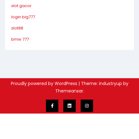
slot gacor
login big777
slot88
bmw 777
Proudly powered by WordPress
|
Theme: industryup by
Themeansar
.