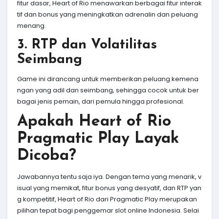
fitur dasar, Heart of Rio menawarkan berbagai fitur interak
tif dan bonus yang meningkatkan adrenalin dan peluang
menang.
3. RTP dan Volatilitas
Seimbang
Game ini dirancang untuk memberikan peluang kemena
ngan yang adil dan seimbang, sehingga cocok untuk ber
bagai jenis pemain, dari pemula hingga profesional.
Apakah Heart of Rio
Pragmatic Play Layak
Dicoba?
Jawabannya tentu saja iya. Dengan tema yang menarik, v
isual yang memikat, fitur bonus yang desyatif, dan RTP yan
g kompetitif, Heart of Rio dari Pragmatic Play merupakan
pilihan tepat bagi penggemar slot online Indonesia. Selai