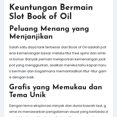
Keuntungan Bermain
Slot Book of Oil
Peluang Menang yang
Menjanjikan
Salah satu daya tarik terbesar dari Book of Oil adalah pot
ensi kemenangan besar melalui fitur free spins dan simb
ol bonus. Banyak pemain melaporkan kemenangan jack
pot yang menggiurkan, asalkan mereka tahu kapan haru
s bermain dan bagaimana memanfaatkan fitur-fitur gam
e dengan baik.
Grafis yang Memukau dan
Tema Unik
Dengan tema eksplorasi minyak dan dunia bawah laut, g
ame ini menawarkan pengalaman visual yang berbeda d