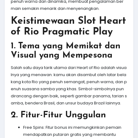
penuh warna dan dinamika, membuat pengalaman ber
main semakin menarik dan menyenangkan.
Keistimewaan Slot Heart
of Rio Pragmatic Play
1. Tema yang Memikat dan
Visual yang Mempesona
Salah satu daya tarik utama dari Heart of Rio adalah visua
lnya yang menawan. kamu akan disambut oleh latar bela
kang kota Rio yang penuh semangat, penuh warna, dan p
enuh suasana samba yang khas. Simbol-simbolnya pun
dirancang dengan baik, seperti gambar panama, tarian s
amba, bendera Brasil, dan unsur budaya Brazil lainnya.
2. Fitur-Fitur Unggulan
Free Spins: Fitur bonus ini memungkinkan pemain
mendapatkan putaran gratis yang membantu