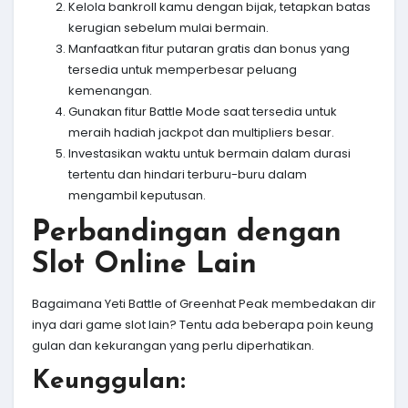
Kelola bankroll kamu dengan bijak, tetapkan batas
kerugian sebelum mulai bermain.
Manfaatkan fitur putaran gratis dan bonus yang
tersedia untuk memperbesar peluang
kemenangan.
Gunakan fitur Battle Mode saat tersedia untuk
meraih hadiah jackpot dan multipliers besar.
Investasikan waktu untuk bermain dalam durasi
tertentu dan hindari terburu-buru dalam
mengambil keputusan.
Perbandingan dengan
Slot Online Lain
Bagaimana Yeti Battle of Greenhat Peak membedakan dir
inya dari game slot lain? Tentu ada beberapa poin keung
gulan dan kekurangan yang perlu diperhatikan.
Keunggulan: