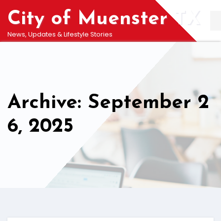
Skip
City of Muenster TX
to
content
News, Updates & Lifestyle Stories
Archive: September 2
6, 2025