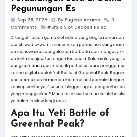
Pegunungan Es
Sep 26, 2025
By Eugene Adams
0
Comments
#situs Slot Deposit Pulsa
Di tengah lautan game slot online yang begitu ramai dan
penuh warna-warni, menemukan permainan yang mam
pu menawarkan pengalaman berbeda dan mengasyikk
an tentu menjadi tantangan tersendiri. Salah satu yang se
dang naik daun dan menarik perhatian para penggemar
kasino digital adalah Yeti Battle of Greenhat Peak. Bagaim
ana permainan ini mampu memikat hati pemain dengan
konsep ceritanya, fitur unik, hingga tingkat pengembalian
yang menggiurkan? Mari kita telusuri semua seluk-belukn
ya dalam review lengkap ini.
Apa Itu Yeti Battle of
Greenhat Peak?