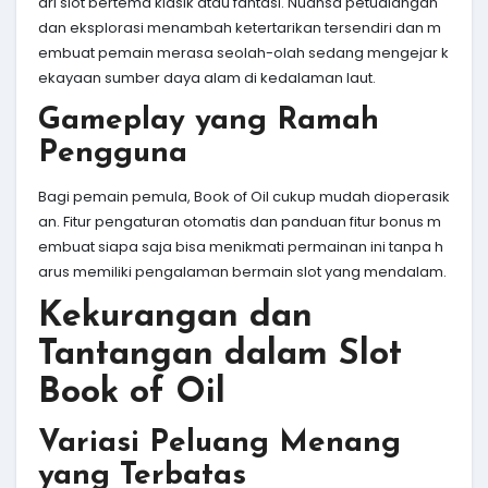
ari slot bertema klasik atau fantasi. Nuansa petualangan
dan eksplorasi menambah ketertarikan tersendiri dan m
embuat pemain merasa seolah-olah sedang mengejar k
ekayaan sumber daya alam di kedalaman laut.
Gameplay yang Ramah
Pengguna
Bagi pemain pemula, Book of Oil cukup mudah dioperasik
an. Fitur pengaturan otomatis dan panduan fitur bonus m
embuat siapa saja bisa menikmati permainan ini tanpa h
arus memiliki pengalaman bermain slot yang mendalam.
Kekurangan dan
Tantangan dalam Slot
Book of Oil
Variasi Peluang Menang
yang Terbatas