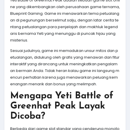
Yeti Battle of Greenhat Peak adalah sebuah game slot onli
ne yang dikembangkan oleh perusahaan game ternama,
Blueprint Gaming. Game ini menawarkan tema petualang
an di pegunungan berselimut salju, dengan latar cerita te
ntang petualangan para penjelajah dan makhluk legend
aris bernama Yeti yang menunggu di puncak hijau yang
misterius.
Sesuai judulnya, game ini memadukan unsur mitos dan p
etualangan, didukung oleh grafis yang menawan dan fitur
interaktif yang dirancang untuk meningkatkan pengalam
an bermain Anda. Tidak heran kalau game ini langsung m
encuri perhatian karena juga menawarkan peluang kem
enangan menarik dan bonus yang melimpah.
Mengapa Yeti Battle of
Greenhat Peak Layak
Dicoba?
Berbeda dari game slot standar yang cenderung monoto