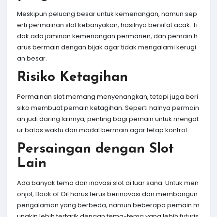
Meskipun peluang besar untuk kemenangan, namun sep
erti permainan slot kebanyakan, hasilnya bersifat acak. Ti
dak ada jaminan kemenangan permanen, dan pemain h
arus bermain dengan bijak agar tidak mengalami kerugi
an besar.
Risiko Ketagihan
Permainan slot memang menyenangkan, tetapi juga beri
siko membuat pemain ketagihan. Seperti halnya permain
an judi daring lainnya, penting bagi pemain untuk mengat
ur batas waktu dan modal bermain agar tetap kontrol.
Persaingan dengan Slot
Lain
Ada banyak tema dan inovasi slot di luar sana. Untuk men
onjol, Book of Oil harus terus berinovasi dan membangun
pengalaman yang berbeda, namun beberapa pemain m
ungkin lebih tertarik dengan tema-tema yang lebih futuris