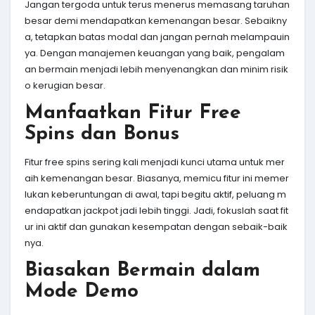
Jangan tergoda untuk terus menerus memasang taruhan
besar demi mendapatkan kemenangan besar. Sebaikny
a, tetapkan batas modal dan jangan pernah melampauin
ya. Dengan manajemen keuangan yang baik, pengalam
an bermain menjadi lebih menyenangkan dan minim risik
o kerugian besar.
Manfaatkan Fitur Free
Spins dan Bonus
Fitur free spins sering kali menjadi kunci utama untuk mer
aih kemenangan besar. Biasanya, memicu fitur ini memer
lukan keberuntungan di awal, tapi begitu aktif, peluang m
endapatkan jackpot jadi lebih tinggi. Jadi, fokuslah saat fit
ur ini aktif dan gunakan kesempatan dengan sebaik-baik
nya.
Biasakan Bermain dalam
Mode Demo