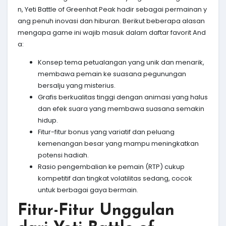
n, Yeti Battle of Greenhat Peak hadir sebagai permainan y
ang penuh inovasi dan hiburan. Berikut beberapa alasan
mengapa game ini wajib masuk dalam daftar favorit And
a:
Konsep tema petualangan yang unik dan menarik,
membawa pemain ke suasana pegunungan
bersalju yang misterius.
Grafis berkualitas tinggi dengan animasi yang halus
dan efek suara yang membawa suasana semakin
hidup.
Fitur-fitur bonus yang variatif dan peluang
kemenangan besar yang mampu meningkatkan
potensi hadiah.
Rasio pengembalian ke pemain (RTP) cukup
kompetitif dan tingkat volatilitas sedang, cocok
untuk berbagai gaya bermain.
Fitur-Fitur Unggulan