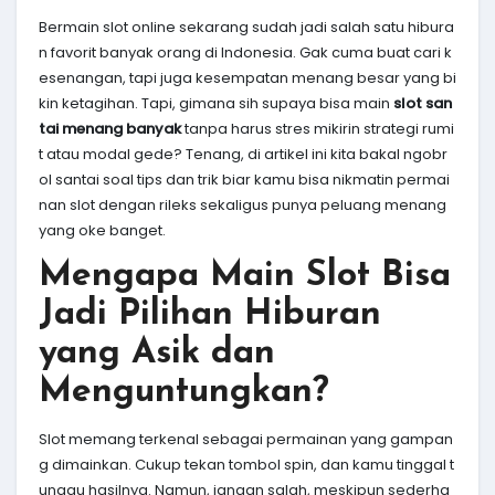
Bermain slot online sekarang sudah jadi salah satu hibura
n favorit banyak orang di Indonesia. Gak cuma buat cari k
esenangan, tapi juga kesempatan menang besar yang bi
kin ketagihan. Tapi, gimana sih supaya bisa main
slot san
tai menang banyak
tanpa harus stres mikirin strategi rumi
t atau modal gede? Tenang, di artikel ini kita bakal ngobr
ol santai soal tips dan trik biar kamu bisa nikmatin permai
nan slot dengan rileks sekaligus punya peluang menang
yang oke banget.
Mengapa Main Slot Bisa
Jadi Pilihan Hiburan
yang Asik dan
Menguntungkan?
Slot memang terkenal sebagai permainan yang gampan
g dimainkan. Cukup tekan tombol spin, dan kamu tinggal t
unggu hasilnya. Namun, jangan salah, meskipun sederha