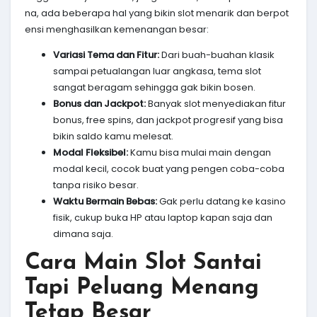
na, ada beberapa hal yang bikin slot menarik dan berpot
ensi menghasilkan kemenangan besar:
Variasi Tema dan Fitur:
Dari buah-buahan klasik
sampai petualangan luar angkasa, tema slot
sangat beragam sehingga gak bikin bosen.
Bonus dan Jackpot:
Banyak slot menyediakan fitur
bonus, free spins, dan jackpot progresif yang bisa
bikin saldo kamu melesat.
Modal Fleksibel:
Kamu bisa mulai main dengan
modal kecil, cocok buat yang pengen coba-coba
tanpa risiko besar.
Waktu Bermain Bebas:
Gak perlu datang ke kasino
fisik, cukup buka HP atau laptop kapan saja dan
dimana saja.
Cara Main Slot Santai
Tapi Peluang Menang
Tetap Besar