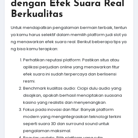
dengan Efek Suara Real
Berkualitas
Untuk mendapatkan pengalaman bermain terbaik, tentun
ya kamu harus selektif dalam memilih platform judi slot ya
ng menawarkan efek suara real. Berikut beberapa tips ya
ng bisa kamu terapkan:
Perhatikan reputasi platform: Pastikan situs atau
aplikasi perjudian online yang menawarkan fitur
efek suara ini sudah terpercaya dan berlisensi
resmi.
Benchmark kualitas audio: Cicipi dulu audio yang
disajikan, apakah berhasil menciptakan suasana
kasino yang realistis dan menyenangkan.
Fokus pada inovasi dan fitur: Banyak platform
modern yang mengintegrasikan teknologi terkini
seperti suara 3D dan surround sound untuk
pengalaman maksimal.
Regular update: Pilih platform yang rutin