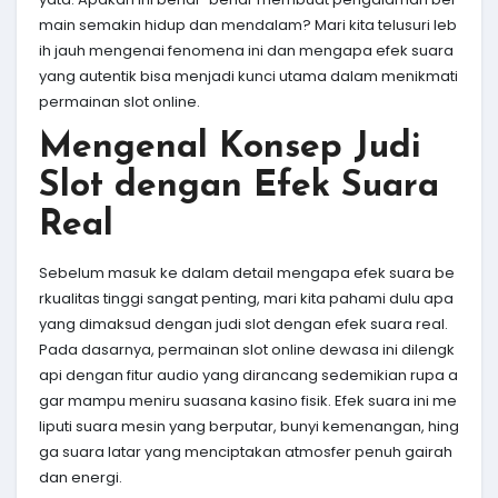
main semakin hidup dan mendalam? Mari kita telusuri leb
ih jauh mengenai fenomena ini dan mengapa efek suara
yang autentik bisa menjadi kunci utama dalam menikmati
permainan slot online.
Mengenal Konsep Judi
Slot dengan Efek Suara
Real
Sebelum masuk ke dalam detail mengapa efek suara be
rkualitas tinggi sangat penting, mari kita pahami dulu apa
yang dimaksud dengan judi slot dengan efek suara real.
Pada dasarnya, permainan slot online dewasa ini dilengk
api dengan fitur audio yang dirancang sedemikian rupa a
gar mampu meniru suasana kasino fisik. Efek suara ini me
liputi suara mesin yang berputar, bunyi kemenangan, hing
ga suara latar yang menciptakan atmosfer penuh gairah
dan energi.