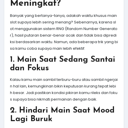
Meningkat?
Banyak yang bertanya-tanya, adakah waktu khusus main
slot supaya lebih sering menang? Sebenarnya, karena sl
ot menggunakan sistem RNG (Random Number Generato
r), hasil putaran benar-benar acak dan tidak bisa dipredi
ksi berdasarkan waktu. Namun, ada beberapa trik yang bi
sa kamu coba supaya main lebih efektif:
1. Main Saat Sedang Santai
dan Fokus
Kalau kamu main sambil terburu-buru atau sambil ngerjai
n hal lain, kemungkinan bikin keputusan kurang tepat lebi
h besar. Jadi pastikan kondisi pikiran kamu rileks dan foku
s supaya bisa nikmati permainan dengan baik.
2. Hindari Main Saat Mood
Lagi Buruk