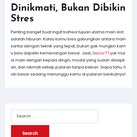
Dinikmati, Bukan Dibikin
Stres
Penting banget buat ingat bahwa tujuan utama main slot
adalah hiburan. Kalau kamu bisa gabungkan antara main
santai dengan teknik yang tepat, bukan gak mungkin kam
u bisa dapetin kemenangan besar. Jadi,
Gacor77
yuk mul
ai main dengan kepala dingin, modal yang sudah disiapk
an, dan nikmati setiap putaran tanpa beban. Siapa tahu, h
oki besar sedang menunggu kamu di putaran berikutnya!
Search
for: