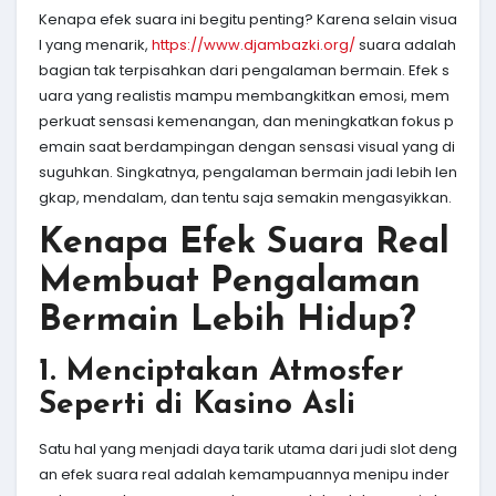
Kenapa efek suara ini begitu penting? Karena selain visua
l yang menarik,
https://www.djambazki.org/
suara adalah
bagian tak terpisahkan dari pengalaman bermain. Efek s
uara yang realistis mampu membangkitkan emosi, mem
perkuat sensasi kemenangan, dan meningkatkan fokus p
emain saat berdampingan dengan sensasi visual yang di
suguhkan. Singkatnya, pengalaman bermain jadi lebih len
gkap, mendalam, dan tentu saja semakin mengasyikkan.
Kenapa Efek Suara Real
Membuat Pengalaman
Bermain Lebih Hidup?
1. Menciptakan Atmosfer
Seperti di Kasino Asli
Satu hal yang menjadi daya tarik utama dari judi slot deng
an efek suara real adalah kemampuannya menipu inder