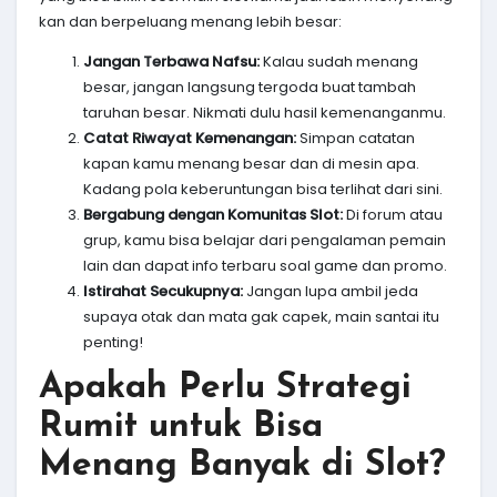
kan dan berpeluang menang lebih besar:
Jangan Terbawa Nafsu:
Kalau sudah menang
besar, jangan langsung tergoda buat tambah
taruhan besar. Nikmati dulu hasil kemenanganmu.
Catat Riwayat Kemenangan:
Simpan catatan
kapan kamu menang besar dan di mesin apa.
Kadang pola keberuntungan bisa terlihat dari sini.
Bergabung dengan Komunitas Slot:
Di forum atau
grup, kamu bisa belajar dari pengalaman pemain
lain dan dapat info terbaru soal game dan promo.
Istirahat Secukupnya:
Jangan lupa ambil jeda
supaya otak dan mata gak capek, main santai itu
penting!
Apakah Perlu Strategi
Rumit untuk Bisa
Menang Banyak di Slot?