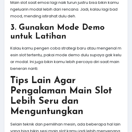
Main slot saat emosi lagi naik turun justru bisa bikin kamu
ngeluarin modal lebih dari rencana. Jadi, kalau lagi bad
mood, mending istirahat dulu deh.
3. Gunakan Mode Demo
untuk Latihan
Kalau kamu pengen coba strategi baru atau mengenal m
esin slot tertentu, pakai mode demo dulu supaya gak kelu
ar modal. Ini juga bikin kamu lebih percaya diri saat main
beneran nanti.
Tips Lain Agar
Pengalaman Main Slot
Lebih Seru dan
Menguntungkan
Selain teknik dan pemilihan mesin, ada beberapa hal lain
yang bisa bikin sesi main slot kamu jadi lebih menyenang