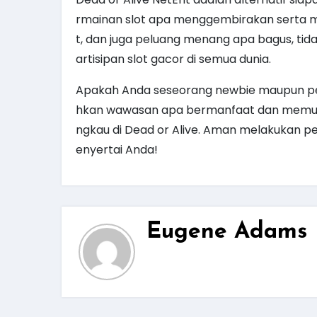
rmainan slot apa menggembirakan serta 
t, dan juga peluang menang apa bagus, tidak
artisipan slot gacor di semua dunia.
Apakah Anda seseorang newbie maupun pe
hkan wawasan apa bermanfaat dan memu
ngkau di Dead or Alive. Aman melakukan
enyertai Anda!
Eugene Adams