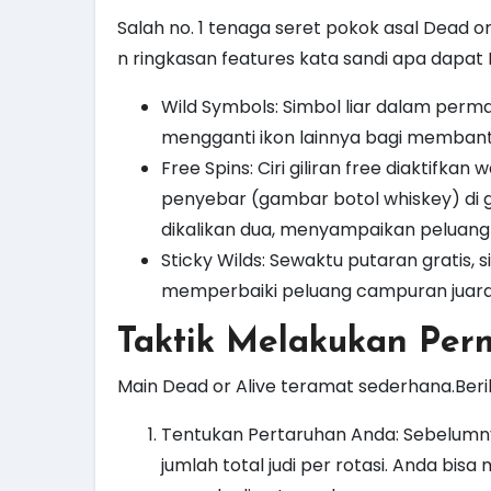
Salah no. 1 tenaga seret pokok asal Dead o
n ringkasan features kata sandi apa dapat 
Wild Symbols: Simbol liar dalam permain
mengganti ikon lainnya bagi memban
Free Spins: Ciri giliran free diaktifk
penyebar (gambar botol whiskey) di g
dikalikan dua, menyampaikan peluang
Sticky Wilds: Sewaktu putaran gratis,
memperbaiki peluang campuran juara
Taktik Melakukan Per
Main Dead or Alive teramat sederhana.Ber
Tentukan Pertaruhan Anda: Sebelumn
jumlah total judi per rotasi. Anda bi