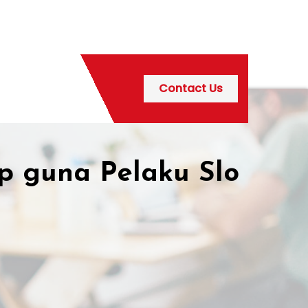
Contact Us
p guna Pelaku Slo