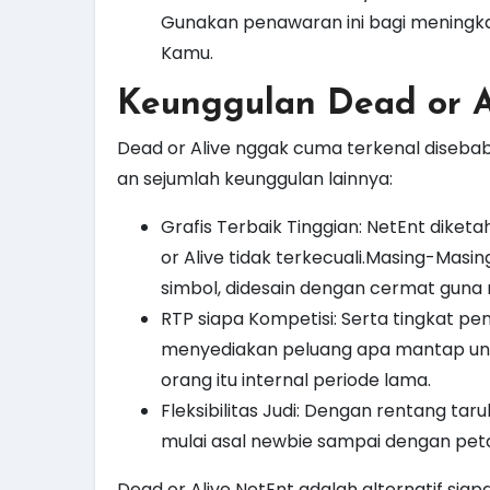
Gunakan penawaran ini bagi mening
Kamu.
Keunggulan Dead or A
Dead or Alive nggak cuma terkenal diseb
an sejumlah keunggulan lainnya:
Grafis Terbaik Tinggian: NetEnt dike
or Alive tidak terkecuali.Masing-Mas
simbol, didesain dengan cermat guna 
RTP siapa Kompetisi: Serta tingkat pen
menyediakan peluang apa mantap untuk
orang itu internal periode lama.
Fleksibilitas Judi: Dengan rentang tar
mulai asal newbie sampai dengan pe
Dead or Alive NetEnt adalah alternatif sia