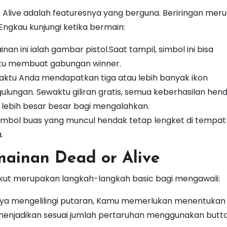
r Alive adalah featuresnya yang berguna. Beriringan mer
Engkau kunjungi ketika bermain:
an ini ialah gambar pistol.Saat tampil, simbol ini bisa
tu membuat gabungan winner.
an waktu Anda mendapatkan tiga atau lebih banyak ikon
ulungan. Sewaktu giliran gratis, semua keberhasilan hen
 lebih besar besar bagi mengalahkan.
 simbol buas yang muncul hendak tetap lengket di tempat
.
mainan Dead or Alive
ikut merupakan langkah-langkah basic bagi mengawali:
ya mengelilingi putaran, Kamu memerlukan menentukan
sa menjadikan sesuai jumlah pertaruhan menggunakan butt