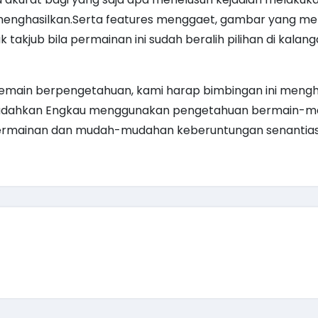
menghasilkan.Serta features menggaet, gambar yang m
 takjub bila permainan ini sudah beralih pilihan di kalan
main berpengetahuan, kami harap bimbingan ini mengh
dahkan Engkau menggunakan pengetahuan bermain-ma
 permainan dan mudah-mudahan keberuntungan senantia