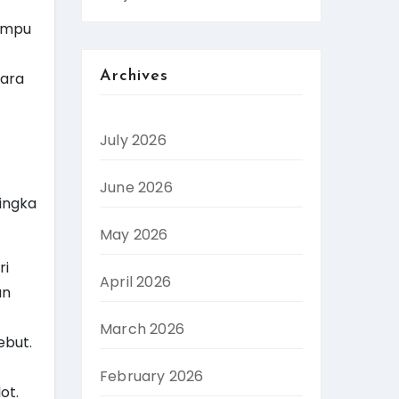
mampu
Archives
uara
July 2026
June 2026
ingka
May 2026
ri
April 2026
an
March 2026
ebut.
February 2026
ot.