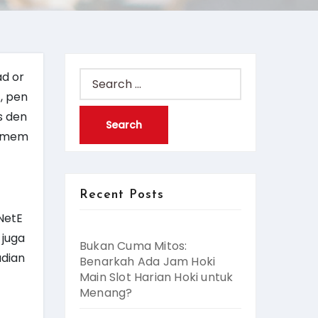
d or
Search
t, pen
for:
s den
a mem
Recent Posts
 NetE
 juga
Bukan Cuma Mitos:
adian
Benarkah Ada Jam Hoki
Main Slot Harian Hoki untuk
Menang?