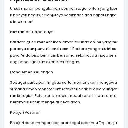
Untuk meraih pengalaman bermain togel onlen yang lebi
h banyak bagus, selanjutnya sedikit tips apa dapat Engka
u implement:
Pilih Laman Terpercaya
Pastikan guna menentukan laman taruhan online yang ter
percaya dan punya lisensi resmi. Perkara yang satu ini su
paya Anda bisa bermain bersama selamat dan juga sen
ang bebas gelisah akan kecurangan.
Manajemen Keuangan
Sebagai partisipan, Engkau serta memerlukan mengawa
si manajemen moneter untuk tak terjebak di dalam lingka
ran kerugian.Putuskan kendala modal serta hindari amat
berambisi untuk mengejar kekalahan.
Pelajari Pasaran
Pelajari serta mengerti pasaran togel apa mau Engkau jal