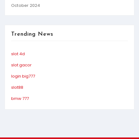
October 2024
Trending News
slot 4d
slot gacor
login big777
slot88
bmw 777