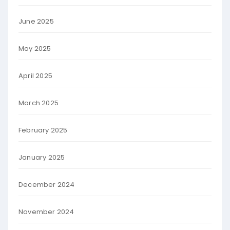
June 2025
May 2025
April 2025
March 2025
February 2025
January 2025
December 2024
November 2024