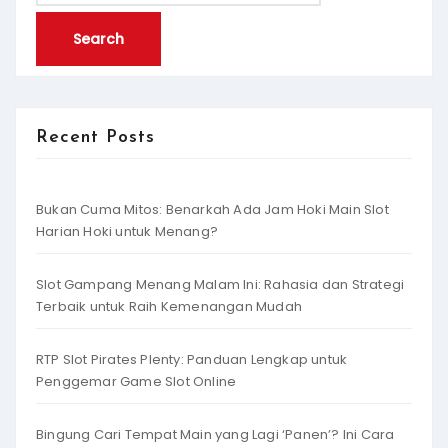
Recent Posts
Bukan Cuma Mitos: Benarkah Ada Jam Hoki Main Slot
Harian Hoki untuk Menang?
Slot Gampang Menang Malam Ini: Rahasia dan Strategi
Terbaik untuk Raih Kemenangan Mudah
RTP Slot Pirates Plenty: Panduan Lengkap untuk
Penggemar Game Slot Online
Bingung Cari Tempat Main yang Lagi ‘Panen’? Ini Cara