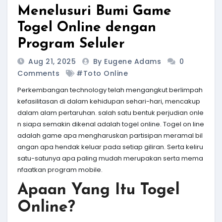
Menelusuri Bumi Game
Togel Online dengan
Program Seluler
Aug 21, 2025
By Eugene Adams
0
Comments
#toto Online
Perkembangan technology telah mengangkut berlimpah
kefasilitasan di dalam kehidupan sehari-hari, mencakup
dalam alam pertaruhan. salah satu bentuk perjudian onle
n siapa semakin dikenal adalah togel online. Togel on line
adalah game apa mengharuskan partisipan meramal bil
angan apa hendak keluar pada setiap giliran. Serta keliru
satu-satunya apa paling mudah merupakan serta mema
nfaatkan program mobile.
Apaan Yang Itu Togel
Online?