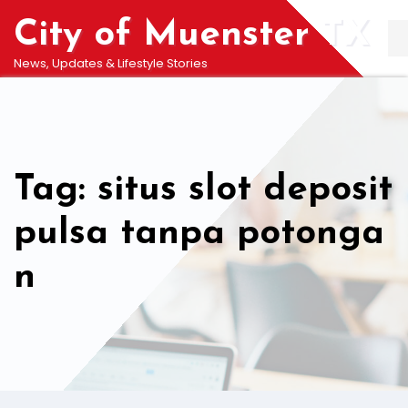
Skip
City of Muenster TX
to
content
News, Updates & Lifestyle Stories
Tag: situs slot deposit
pulsa tanpa potonga
n