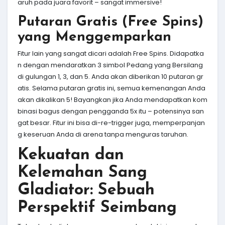
aruh pada juara favorit – sangat immersive!
Putaran Gratis (Free Spins)
yang Menggemparkan
Fitur lain yang sangat dicari adalah Free Spins. Didapatka
n dengan mendaratkan 3 simbol Pedang yang Bersilang
di gulungan 1, 3, dan 5. Anda akan diberikan 10 putaran gr
atis. Selama putaran gratis ini, semua kemenangan Anda
akan dikalikan 5! Bayangkan jika Anda mendapatkan kom
binasi bagus dengan pengganda 5x itu – potensinya san
gat besar. Fitur ini bisa di-re-trigger juga, memperpanjan
g keseruan Anda di arena tanpa menguras taruhan.
Kekuatan dan
Kelemahan Sang
Gladiator: Sebuah
Perspektif Seimbang