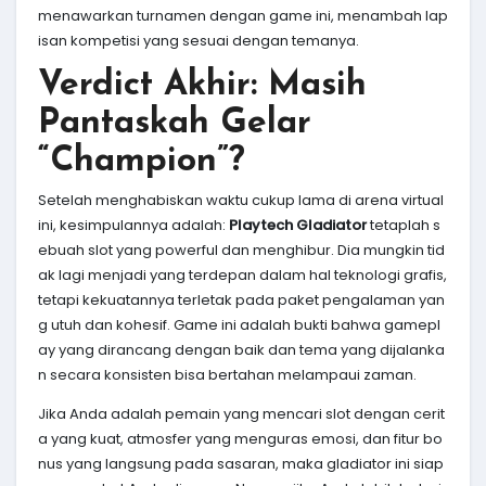
menawarkan turnamen dengan game ini, menambah lap
isan kompetisi yang sesuai dengan temanya.
Verdict Akhir: Masih
Pantaskah Gelar
“Champion”?
Setelah menghabiskan waktu cukup lama di arena virtual
ini, kesimpulannya adalah:
Playtech Gladiator
tetaplah s
ebuah slot yang powerful dan menghibur. Dia mungkin tid
ak lagi menjadi yang terdepan dalam hal teknologi grafis,
tetapi kekuatannya terletak pada paket pengalaman yan
g utuh dan kohesif. Game ini adalah bukti bahwa gamepl
ay yang dirancang dengan baik dan tema yang dijalanka
n secara konsisten bisa bertahan melampaui zaman.
Jika Anda adalah pemain yang mencari slot dengan cerit
a yang kuat, atmosfer yang menguras emosi, dan fitur bo
nus yang langsung pada sasaran, maka gladiator ini siap