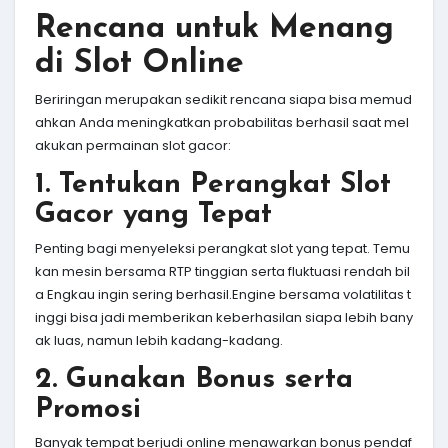
Rencana untuk Menang
di Slot Online
Beriringan merupakan sedikit rencana siapa bisa memud
ahkan Anda meningkatkan probabilitas berhasil saat mel
akukan permainan slot gacor:
1. Tentukan Perangkat Slot
Gacor yang Tepat
Penting bagi menyeleksi perangkat slot yang tepat. Temu
kan mesin bersama RTP tinggian serta fluktuasi rendah bil
a Engkau ingin sering berhasil.Engine bersama volatilitas t
inggi bisa jadi memberikan keberhasilan siapa lebih bany
ak luas, namun lebih kadang-kadang.
2. Gunakan Bonus serta
Promosi
Banyak tempat berjudi online menawarkan bonus pendaf