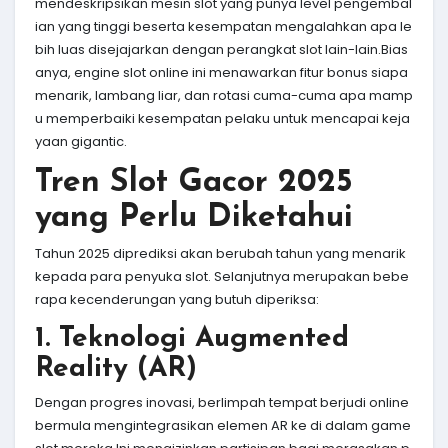
mendeskripsikan mesin slot yang punya level pengembal
ian yang tinggi beserta kesempatan mengalahkan apa le
bih luas disejajarkan dengan perangkat slot lain-lain.Bias
anya, engine slot online ini menawarkan fitur bonus siapa
menarik, lambang liar, dan rotasi cuma-cuma apa mamp
u memperbaiki kesempatan pelaku untuk mencapai keja
yaan gigantic.
Tren Slot Gacor 2025
yang Perlu Diketahui
Tahun 2025 diprediksi akan berubah tahun yang menarik
kepada para penyuka slot. Selanjutnya merupakan bebe
rapa kecenderungan yang butuh diperiksa:
1. Teknologi Augmented
Reality (AR)
Dengan progres inovasi, berlimpah tempat berjudi online
bermula mengintegrasikan elemen AR ke di dalam game