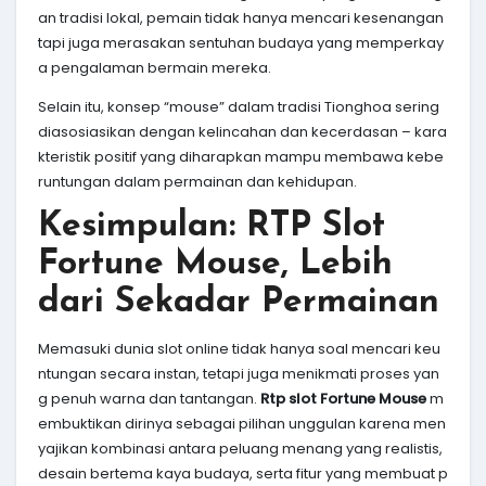
an tradisi lokal, pemain tidak hanya mencari kesenangan
tapi juga merasakan sentuhan budaya yang memperkay
a pengalaman bermain mereka.
Selain itu, konsep “mouse” dalam tradisi Tionghoa sering
diasosiasikan dengan kelincahan dan kecerdasan – kara
kteristik positif yang diharapkan mampu membawa kebe
runtungan dalam permainan dan kehidupan.
Kesimpulan: RTP Slot
Fortune Mouse, Lebih
dari Sekadar Permainan
Memasuki dunia slot online tidak hanya soal mencari keu
ntungan secara instan, tetapi juga menikmati proses yan
g penuh warna dan tantangan.
Rtp slot Fortune Mouse
m
embuktikan dirinya sebagai pilihan unggulan karena men
yajikan kombinasi antara peluang menang yang realistis,
desain bertema kaya budaya, serta fitur yang membuat p