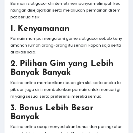
Bermain slot gacor di internet mempunyai melimpah keu
ntungan disejajarkan serta melakukan permainan di tem
pat berjudi fisik:
1. Kenyamanan
Pemain mampu mengalami game slot gacor sebab keny
amanan rumah orang-orang itu sendiri, kapan saja serta
di lokasi saja.
2. Pilihan Gim yang Lebih
Banyak Banyak
Kasino online memberikan ribuan gim slot serta aneka to
pik dan juga ciri, membolehkan pemain untuk mencari gi
m yang sesuai serta preferensi mereka semua.
3. Bonus Lebih Besar
Banyak
Kasino online acap menyediakan bonus dan peningkatan