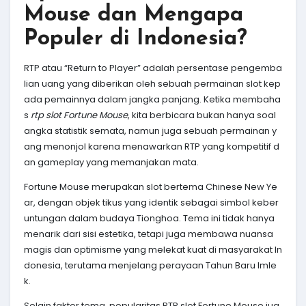
Mouse dan Mengapa
Populer di Indonesia?
RTP atau “Return to Player” adalah persentase pengemba
lian uang yang diberikan oleh sebuah permainan slot kep
ada pemainnya dalam jangka panjang. Ketika membaha
s
rtp slot Fortune Mouse
, kita berbicara bukan hanya soal
angka statistik semata, namun juga sebuah permainan y
ang menonjol karena menawarkan RTP yang kompetitif d
an gameplay yang memanjakan mata.
Fortune Mouse merupakan slot bertema Chinese New Ye
ar, dengan objek tikus yang identik sebagai simbol keber
untungan dalam budaya Tionghoa. Tema ini tidak hanya
menarik dari sisi estetika, tetapi juga membawa nuansa
magis dan optimisme yang melekat kuat di masyarakat In
donesia, terutama menjelang perayaan Tahun Baru Imle
k.
Selain faktor tema, popularitas RTP slot Fortune Mouse jug