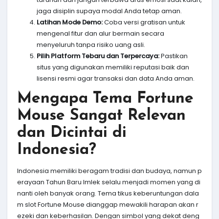
jaga disiplin supaya modal Anda tetap aman.
Latihan Mode Demo:
Coba versi gratisan untuk
mengenal fitur dan alur bermain secara
menyeluruh tanpa risiko uang asli.
Pilih Platform Tebaru dan Terpercaya:
Pastikan
situs yang digunakan memiliki reputasi baik dan
lisensi resmi agar transaksi dan data Anda aman.
Mengapa Tema Fortune
Mouse Sangat Relevan
dan Dicintai di
Indonesia?
Indonesia memiliki beragam tradisi dan budaya, namun p
erayaan Tahun Baru Imlek selalu menjadi momen yang di
nanti oleh banyak orang. Tema tikus keberuntungan dala
m slot Fortune Mouse dianggap mewakili harapan akan r
ezeki dan keberhasilan. Dengan simbol yang dekat deng