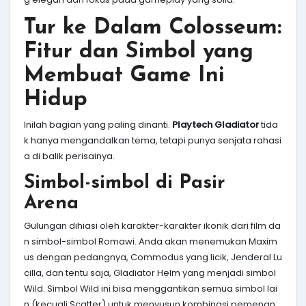
Tur ke Dalam Colosseum:
Fitur dan Simbol yang
Membuat Game Ini
Hidup
Inilah bagian yang paling dinanti.
Playtech Gladiator
tida
k hanya mengandalkan tema, tetapi punya senjata rahasi
a di balik perisainya.
Simbol-simbol di Pasir
Arena
Gulungan dihiasi oleh karakter-karakter ikonik dari film da
n simbol-simbol Romawi. Anda akan menemukan Maxim
us dengan pedangnya, Commodus yang licik, Jenderal Lu
cilla, dan tentu saja, Gladiator Helm yang menjadi simbol
Wild. Simbol Wild ini bisa menggantikan semua simbol lai
n (kecuali Scatter) untuk menyusun kombinasi pemenan