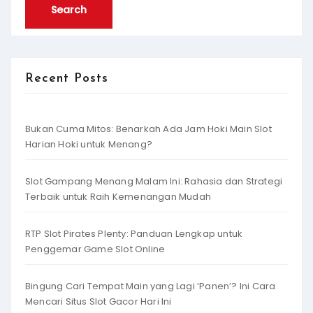
Recent Posts
Bukan Cuma Mitos: Benarkah Ada Jam Hoki Main Slot
Harian Hoki untuk Menang?
Slot Gampang Menang Malam Ini: Rahasia dan Strategi
Terbaik untuk Raih Kemenangan Mudah
RTP Slot Pirates Plenty: Panduan Lengkap untuk
Penggemar Game Slot Online
Bingung Cari Tempat Main yang Lagi ‘Panen’? Ini Cara
Mencari Situs Slot Gacor Hari Ini