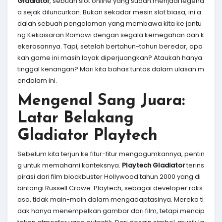
Gladiator
, sebuah slot online yang sudah menjadi legend
a sejak diluncurkan. Bukan sekadar mesin slot biasa, ini a
dalah sebuah pengalaman yang membawa kita ke jantu
ng Kekaisaran Romawi dengan segala kemegahan dan k
ekerasannya. Tapi, setelah bertahun-tahun beredar, apa
kah game ini masih layak diperjuangkan? Ataukah hanya
tinggal kenangan? Mari kita bahas tuntas dalam ulasan m
endalam ini.
Mengenal Sang Juara:
Latar Belakang
Gladiator Playtech
Sebelum kita terjun ke fitur-fitur mengagumkannya, pentin
g untuk memahami konteksnya.
Playtech Gladiator
terins
pirasi dari film blockbuster Hollywood tahun 2000 yang di
bintangi Russell Crowe. Playtech, sebagai developer raks
asa, tidak main-main dalam mengadaptasinya. Mereka ti
dak hanya menempelkan gambar dari film, tetapi mencip