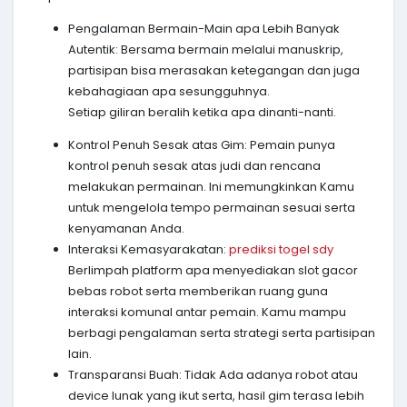
Pengalaman Bermain-Main apa Lebih Banyak
Autentik: Bersama bermain melalui manuskrip,
partisipan bisa merasakan ketegangan dan juga
kebahagiaan apa sesungguhnya.
Setiap giliran beralih ketika apa dinanti-nanti.
Kontrol Penuh Sesak atas Gim: Pemain punya
kontrol penuh sesak atas judi dan rencana
melakukan permainan. Ini memungkinkan Kamu
untuk mengelola tempo permainan sesuai serta
kenyamanan Anda.
Interaksi Kemasyarakatan:
prediksi togel sdy
Berlimpah platform apa menyediakan slot gacor
bebas robot serta memberikan ruang guna
interaksi komunal antar pemain. Kamu mampu
berbagi pengalaman serta strategi serta partisipan
lain.
Transparansi Buah: Tidak Ada adanya robot atau
device lunak yang ikut serta, hasil gim terasa lebih