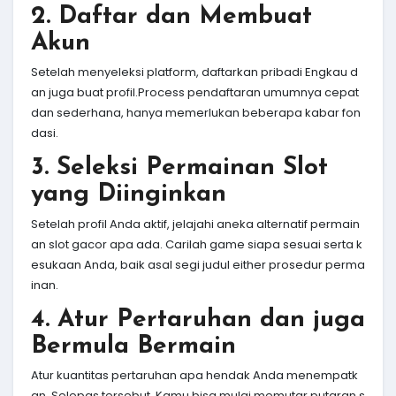
2. Daftar dan Membuat
Akun
Setelah menyeleksi platform, daftarkan pribadi Engkau d
an juga buat profil.Process pendaftaran umumnya cepat
dan sederhana, hanya memerlukan beberapa kabar fon
dasi.
3. Seleksi Permainan Slot
yang Diinginkan
Setelah profil Anda aktif, jelajahi aneka alternatif permain
an slot gacor apa ada. Carilah game siapa sesuai serta k
esukaan Anda, baik asal segi judul either prosedur perma
inan.
4. Atur Pertaruhan dan juga
Bermula Bermain
Atur kuantitas pertaruhan apa hendak Anda menempatk
an. Selepas tersebut, Kamu bisa mulai memutar putaran s