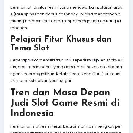
Bermainlah di situs resmi yang menawarkan putaran grati
s (free spins) dan bonus cashback. Ini bisa menambah p
eluang bermain lebih lama tanpa mengeluarkan uang ta
mbahan.
Pelajari Fitur Khusus dan
Tema Slot
Beberapa slot memiliki fitur unik seperti multiplier, sticky wi
lds, atau mode bonus yang dapat meningkatkan kemena
ngan secara signifikan. Ketahui cara kerja fitur-fitur ini unt
uk memaksimalkan keuntungan.
Tren dan Masa Depan
Judi Slot Game Resmi di
Indonesia
Permainan slot resmi terus bertransformasi mengikuti per