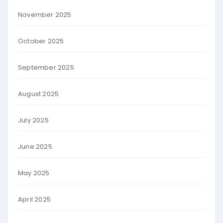
November 2025
October 2025
September 2025
August 2025
July 2025
June 2025
May 2025
April 2025