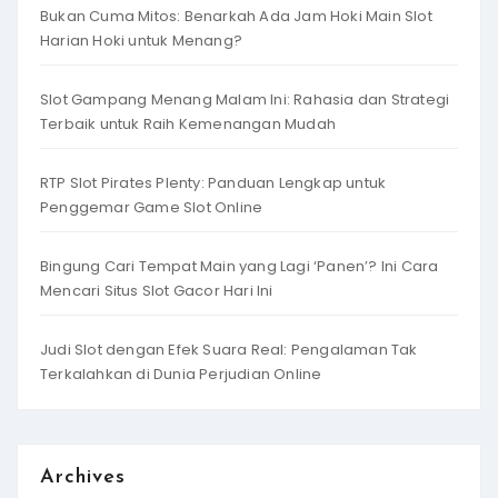
Bukan Cuma Mitos: Benarkah Ada Jam Hoki Main Slot
Harian Hoki untuk Menang?
Slot Gampang Menang Malam Ini: Rahasia dan Strategi
Terbaik untuk Raih Kemenangan Mudah
RTP Slot Pirates Plenty: Panduan Lengkap untuk
Penggemar Game Slot Online
Bingung Cari Tempat Main yang Lagi ‘Panen’? Ini Cara
Mencari Situs Slot Gacor Hari Ini
Judi Slot dengan Efek Suara Real: Pengalaman Tak
Terkalahkan di Dunia Perjudian Online
Archives