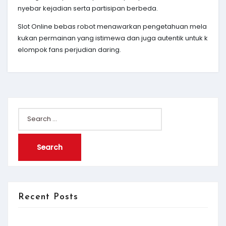
nyebar kejadian serta partisipan berbeda.
Slot Online bebas robot menawarkan pengetahuan mela
kukan permainan yang istimewa dan juga autentik untuk k
elompok fans perjudian daring.
Search
for:
Recent Posts