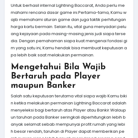
Untuk berhasil internal Lightning Baccarat, Anda perlu me
mahami rencana dasar game ini.Pertama-tama, Kamu w
ajib memahami aturan game dan juga taktik perhitungan
harga kartu bermain. Selain itu, vital guna menyadari pelu
ang kejayaan pada masing-masing jenis judi siapa terse
dia. Dengan pemahaman siapa kuat mengenai fondasi gi
m yang satu ini, Kamu hendak bisa membuat keputusan a
pa lebih baik saat melakukan permainan.
Mengetahui Bila Wajib
Bertaruh pada Player
maupun Banker
Salah satu keputusan terutama vital siapa wajib Kamu biki
n ketika melakukan permainan Lightning Baccarat adalah
menyeleksi bagi bertaruh atas Player atau Bankir.Walaup
un taruhan pada Banker seringkali diperhitungkan lebih b
anyak selamat sebab mempunyai profit rumah yang lebi
h besar rendah, taruhan di Player dapat memberikan pe