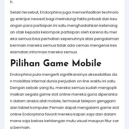
h.
Selain tersebut, Endorphina juga memanfaatkan technolo
gy enkripsi newest bagi melindungi fakta pribadi dan keu
angan para partisipan.Ini satu menghadiahkan ketenang
an otak kepada kelompok partisipan oleh karena itu mer
eka semua bisa perhatian sepenuhnya atas pengalaman
bermain mereka semua tidak ada cemas mengenai kes
elamatan informasi mereka semua.
Pilihan Game Mobile
Endorphina pula mengerti signifikansinya aksesibilitas da
n mobilitas internal dunia perjudian on line waktu ini satu.
Dengan sebab yang itu, mereka semua sudah mengopti
malkan segala game slot online mereka guna diperanka
n dalam aneka alat mobile, termasuk telepon genggam
dan tablet komputer.Pemain dapat mengalami game slot
online Endorphina favorit mereka kapan saja dan dalam
mana saja bebas kehilangan mutu visual maupun fitur car
a bermain.