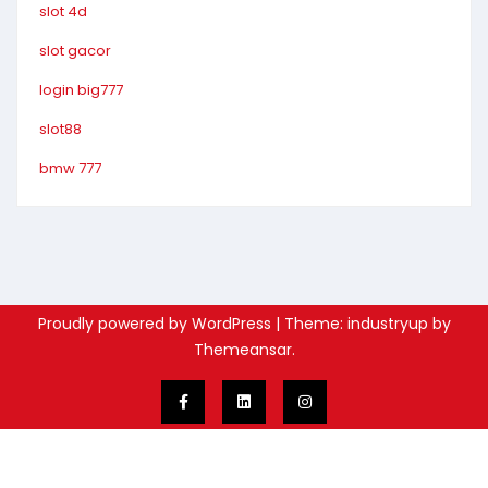
slot 4d
slot gacor
login big777
slot88
bmw 777
Proudly powered by WordPress
|
Theme: industryup by
Themeansar
.