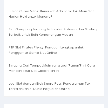
Bukan Cuma Mitos: Benarkah Ada Jam Hoki Main Slot
Harian Hoki untuk Menang?
Slot Gampang Menang Malam Ini: Rahasia dan Strategi
Terbaik untuk Raih Kemenangan Mudah
RTP Slot Pirates Plenty: Panduan Lengkap untuk
Penggemar Game Slot Online
Bingung Cari Tempat Main yang Lagi ‘Panen’? Ini Cara
Mencari Situs Slot Gacor Hari Ini
Judi Slot dengan Efek Suara Real: Pengalaman Tak
Terkalahkan di Dunia Perjudian Online