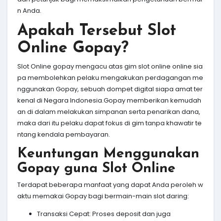
n Anda.
Apakah Tersebut Slot
Online Gopay?
Slot Online gopay mengacu atas gim slot online online sia
pa membolehkan pelaku mengakukan perdagangan me
nggunakan Gopay, sebuah dompet digital siapa amat ter
kenal di Negara Indonesia.Gopay memberikan kemudah
an di dalam melakukan simpanan serta penarikan dana,
maka dari itu pelaku dapat fokus di gim tanpa khawatir te
ntang kendala pembayaran.
Keuntungan Menggunakan
Gopay guna Slot Online
Terdapat beberapa manfaat yang dapat Anda peroleh w
aktu memakai Gopay bagi bermain-main slot daring:
Transaksi Cepat: Proses deposit dan juga