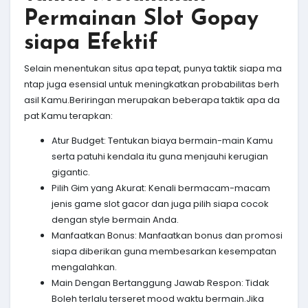
Permainan Slot Gopay
siapa Efektif
Selain menentukan situs apa tepat, punya taktik siapa ma
ntap juga esensial untuk meningkatkan probabilitas berh
asil Kamu.Beriringan merupakan beberapa taktik apa da
pat Kamu terapkan:
Atur Budget: Tentukan biaya bermain-main Kamu
serta patuhi kendala itu guna menjauhi kerugian
gigantic.
Pilih Gim yang Akurat: Kenali bermacam-macam
jenis game slot gacor dan juga pilih siapa cocok
dengan style bermain Anda.
Manfaatkan Bonus: Manfaatkan bonus dan promosi
siapa diberikan guna membesarkan kesempatan
mengalahkan.
Main Dengan Bertanggung Jawab Respon: Tidak
Boleh terlalu terseret mood waktu bermain.Jika