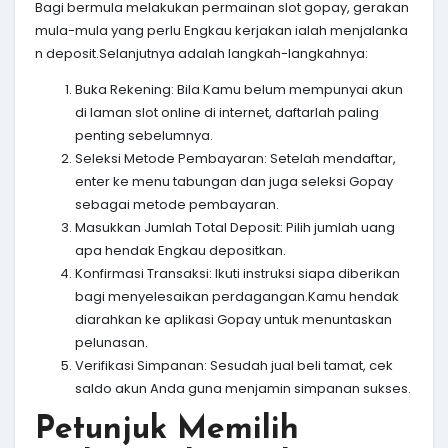
Bagi bermula melakukan permainan slot gopay, gerakan
mula-mula yang perlu Engkau kerjakan ialah menjalanka
n deposit.Selanjutnya adalah langkah-langkahnya:
Buka Rekening: Bila Kamu belum mempunyai akun
di laman slot online di internet, daftarlah paling
penting sebelumnya.
Seleksi Metode Pembayaran: Setelah mendaftar,
enter ke menu tabungan dan juga seleksi Gopay
sebagai metode pembayaran.
Masukkan Jumlah Total Deposit: Pilih jumlah uang
apa hendak Engkau depositkan.
Konfirmasi Transaksi: Ikuti instruksi siapa diberikan
bagi menyelesaikan perdagangan.Kamu hendak
diarahkan ke aplikasi Gopay untuk menuntaskan
pelunasan.
Verifikasi Simpanan: Sesudah jual beli tamat, cek
saldo akun Anda guna menjamin simpanan sukses.
Petunjuk Memilih