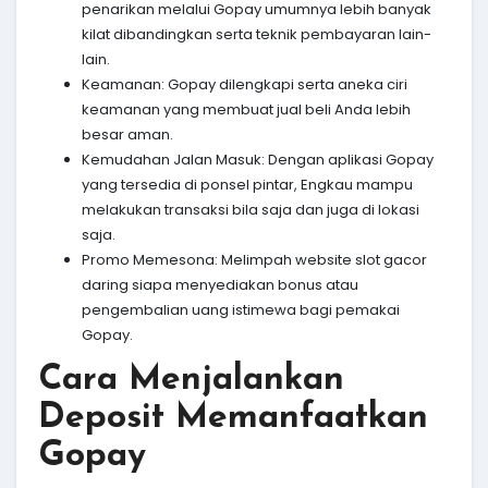
penarikan melalui Gopay umumnya lebih banyak
kilat dibandingkan serta teknik pembayaran lain-
lain.
Keamanan: Gopay dilengkapi serta aneka ciri
keamanan yang membuat jual beli Anda lebih
besar aman.
Kemudahan Jalan Masuk: Dengan aplikasi Gopay
yang tersedia di ponsel pintar, Engkau mampu
melakukan transaksi bila saja dan juga di lokasi
saja.
Promo Memesona: Melimpah website slot gacor
daring siapa menyediakan bonus atau
pengembalian uang istimewa bagi pemakai
Gopay.
Cara Menjalankan
Deposit Memanfaatkan
Gopay