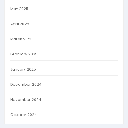
May 2025
April 2025
March 2025
February 2025
January 2025
December 2024
November 2024
October 2024