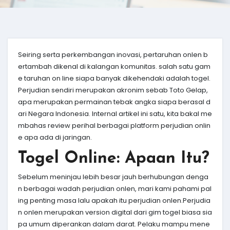
Seiring serta perkembangan inovasi, pertaruhan onlen b
ertambah dikenal di kalangan komunitas. salah satu gam
e taruhan on line siapa banyak dikehendaki adalah togel.
Perjudian sendiri merupakan akronim sebab Toto Gelap,
apa merupakan permainan tebak angka siapa berasal d
ari Negara Indonesia. Internal artikel ini satu, kita bakal me
mbahas review perihal berbagai platform perjudian onlin
e apa ada di jaringan.
Togel Online: Apaan Itu?
Sebelum meninjau lebih besar jauh berhubungan denga
n berbagai wadah perjudian onlen, mari kami pahami pal
ing penting masa lalu apakah itu perjudian onlen.Perjudia
n onlen merupakan version digital dari gim togel biasa sia
pa umum diperankan dalam darat. Pelaku mampu mene