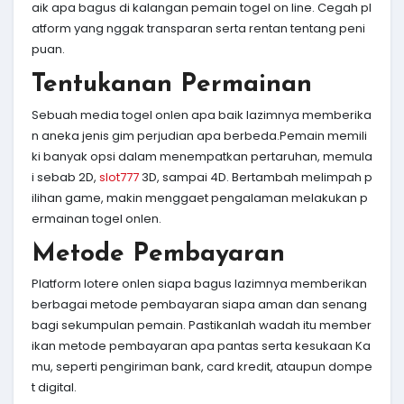
aik apa bagus di kalangan pemain togel on line. Cegah pl
atform yang nggak transparan serta rentan tentang peni
puan.
Tentukanan Permainan
Sebuah media togel onlen apa baik lazimnya memberika
n aneka jenis gim perjudian apa berbeda.Pemain memili
ki banyak opsi dalam menempatkan pertaruhan, memula
i sebab 2D,
slot777
3D, sampai 4D. Bertambah melimpah p
ilihan game, makin menggaet pengalaman melakukan p
ermainan togel onlen.
Metode Pembayaran
Platform lotere onlen siapa bagus lazimnya memberikan
berbagai metode pembayaran siapa aman dan senang
bagi sekumpulan pemain. Pastikanlah wadah itu member
ikan metode pembayaran apa pantas serta kesukaan Ka
mu, seperti pengiriman bank, card kredit, ataupun dompe
t digital.