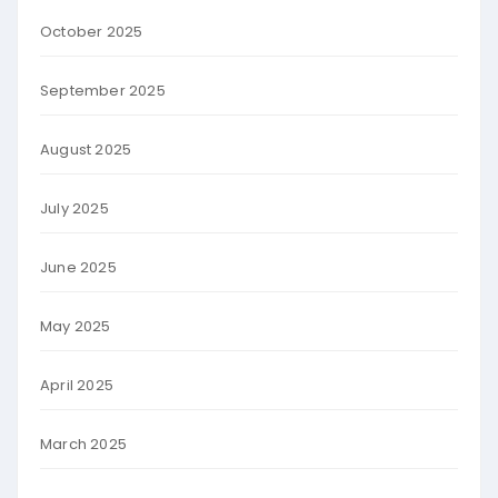
October 2025
September 2025
August 2025
July 2025
June 2025
May 2025
April 2025
March 2025