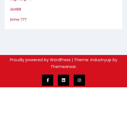
slot88
bmw 777
Proudly powered by WordPress
|
Theme: industryup by
Themeansar
.