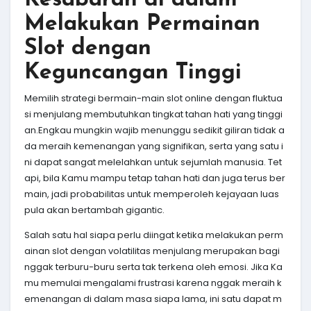
Kesabaran di dalam
Melakukan Permainan
Slot dengan
Keguncangan Tinggi
Memilih strategi bermain-main slot online dengan fluktua
si menjulang membutuhkan tingkat tahan hati yang tinggi
an.Engkau mungkin wajib menunggu sedikit giliran tidak a
da meraih kemenangan yang signifikan, serta yang satu i
ni dapat sangat melelahkan untuk sejumlah manusia. Tet
api, bila Kamu mampu tetap tahan hati dan juga terus ber
main, jadi probabilitas untuk memperoleh kejayaan luas
pula akan bertambah gigantic.
Salah satu hal siapa perlu diingat ketika melakukan perm
ainan slot dengan volatilitas menjulang merupakan bagi
nggak terburu-buru serta tak terkena oleh emosi. Jika Ka
mu memulai mengalami frustrasi karena nggak meraih k
emenangan di dalam masa siapa lama, ini satu dapat m