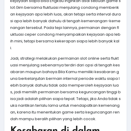
kejayaan siapa bisa Engkau inginkan asal sebuah game s
lot.Gim bersama fluktuasi menjulang condong memberik
an kejayaan apa lebih luas, akan tetapi serta interval dura
si apa lebih banyak dahulu di tengah kemenangan-keme
nangan tersebut. Pada tepi lainnya, permainan dengan fl
uktuasi ceper condong menyampaikan kejayaan apa leb
ih mini, tetapi bersama kekerapan siapa lebih banyak kal
i.
Jadi, strategi melakukan permainan slot online serta flukt
uasi menjulang sebenarnya terdiri dari opsi di tengah kes
abaran maupun bahaya.Bila Kamu memiliki kesabaran g
una berkelanjutan bermain internal periode waktu siapa l
ebih banyak dahulu tidak ada memperoleh kejayaan lua
s, jadi memilih permainan bersama keguncangan tinggi b
isa jadi adalah pilihan siapa tepat. Tetapi, jika Anda tidak s
uka nantikan terlalu lama untuk mendapatkan kemenang
an, karena itu menentukan game serta keguncangan ren
dah mampu beralih pilihan yang lebih cocok.