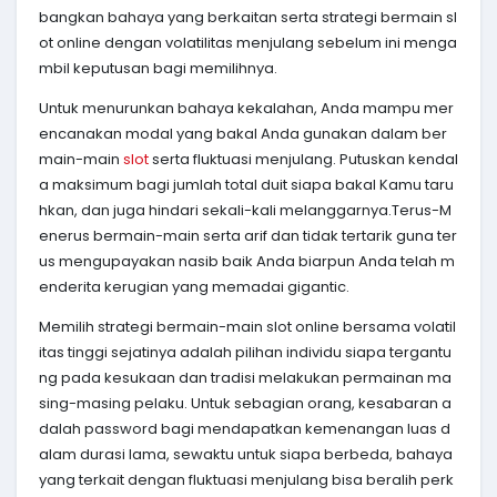
bangkan bahaya yang berkaitan serta strategi bermain sl
ot online dengan volatilitas menjulang sebelum ini menga
mbil keputusan bagi memilihnya.
Untuk menurunkan bahaya kekalahan, Anda mampu mer
encanakan modal yang bakal Anda gunakan dalam ber
main-main
slot
serta fluktuasi menjulang. Putuskan kendal
a maksimum bagi jumlah total duit siapa bakal Kamu taru
hkan, dan juga hindari sekali-kali melanggarnya.Terus-M
enerus bermain-main serta arif dan tidak tertarik guna ter
us mengupayakan nasib baik Anda biarpun Anda telah m
enderita kerugian yang memadai gigantic.
Memilih strategi bermain-main slot online bersama volatil
itas tinggi sejatinya adalah pilihan individu siapa tergantu
ng pada kesukaan dan tradisi melakukan permainan ma
sing-masing pelaku. Untuk sebagian orang, kesabaran a
dalah password bagi mendapatkan kemenangan luas d
alam durasi lama, sewaktu untuk siapa berbeda, bahaya
yang terkait dengan fluktuasi menjulang bisa beralih perk