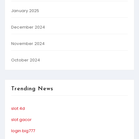
January 2025
December 2024
November 2024
October 2024
Trending News
slot 4d
slot gacor
login big777