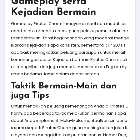
Gameplay serta
Kejadian Bermain
Gameplay Pirates Charm lumayan simpel dan mudah dis
adari, oleh karena itu cocok guna pelaku pemula atau be
rpengetahuan. Taraf keguncangan yang moderat menge
luarkan kejayaan siapa konsisten, sementara RTP SLOT si
apa baik meningkatkan peluang partisipan untuk meraih
kemenangan besar.Kejadian bermain Pirates Charm sek
ali menghibur dan juga menarik, menciptakan Engkau ny
aman berlama-lama dalam depan screen.
Taktik Bermain-Main dan
juga Tips
Untuk menaikkan peluang kemenangan Anda di Pirates C
harm, ada beberapa taktik melakukan permainan siapa
dapat Anda implement. Mula-Mula, manfaatkan ciri bonu
s sama seperti Pirates Charm guna meningkatkan jalan k
ejayaan dan mengakibatkan putaran bonus. Nomor Dua,