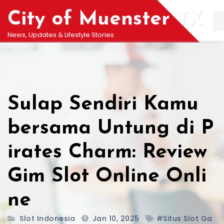
Skip
City of Muenster TX
to
content
News, Updates & Lifestyle Stories
Sulap Sendiri Kamu
bersama Untung di P
irates Charm: Review
Gim Slot Online Onli
ne
Slot Indonesia
Jan 10, 2025
#situs Slot Ga