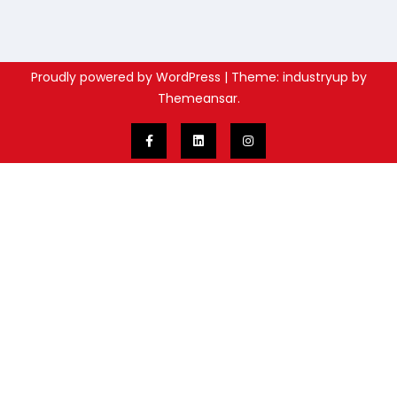
Proudly powered by WordPress
|
Theme: industryup by
Themeansar
.