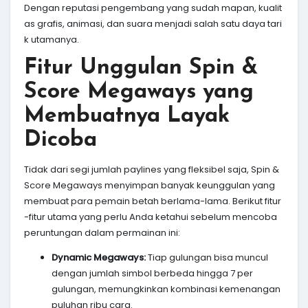
Dengan reputasi pengembang yang sudah mapan, kualit
as grafis, animasi, dan suara menjadi salah satu daya tari
k utamanya.
Fitur Unggulan Spin &
Score Megaways yang
Membuatnya Layak
Dicoba
Tidak dari segi jumlah paylines yang fleksibel saja, Spin &
Score Megaways menyimpan banyak keunggulan yang
membuat para pemain betah berlama-lama. Berikut fitur
-fitur utama yang perlu Anda ketahui sebelum mencoba
peruntungan dalam permainan ini:
Dynamic Megaways:
Tiap gulungan bisa muncul
dengan jumlah simbol berbeda hingga 7 per
gulungan, memungkinkan kombinasi kemenangan
puluhan ribu cara.