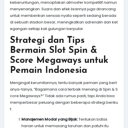
keberuntungan, menciptakan atmosfer kompetitif namun
menyenangkan. Suara dan efek lisannya juga dirancang
untuk memberikan sensasi nyata seperti sedang berada
di sebuah stadion besar, meningkatkan adrenalin dan ket
egangan setiap kali gulungan berputar.
Strategi dan Tips
Bermain Slot Spin &
Score Megaways untuk
Pemain Indonesia
Mengingat kerumitannya, tentu banyak pemain yang bert
anya-tanya, “Bagaimana cara terbaik menang di Spin & S
core Megaways?” Tidak ada rumus pasti, tapi Anda bisa
memperbesar peluang dengan beberapa strategi beriku
t:
Manajemen Modal yang Bijak:
Tentukan batas
harian untuk memasang taruhan dan patuhi itu.