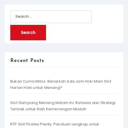
Search
for:
Recent Posts
Bukan Cuma Mitos: Benarkah Ada Jam Hoki Main Slot
Harian Hoki untuk Menang?
Slot Gampang Menang Malam Ini: Rahasia dan Strategi
Terbaik untuk Raih Kemenangan Mudah
RTP Slot Pirates Plenty: Panduan Lengkap untuk