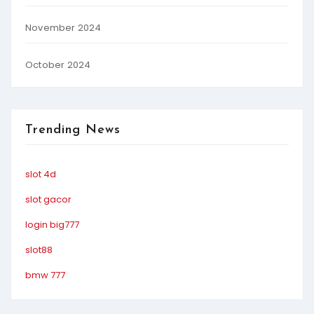
November 2024
October 2024
Trending News
slot 4d
slot gacor
login big777
slot88
bmw 777