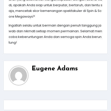
di, apakah Anda siap untuk berputar, bertaruh, dan tentu s
aja, mencetak skor kemenangan spektakuler di Spin & Sc
ore Megaways?
Ingatlah selalu untuk bermain dengan penuh tanggung ja
wab dan nikmati setiap momen permainan. Selamat men
coba keberuntungan Anda dan semoga spin Anda berun
tung!
Eugene Adams