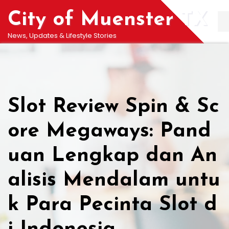
Skip
City of Muenster TX
to
content
News, Updates & Lifestyle Stories
Slot Review Spin & Sc
ore Megaways: Pand
uan Lengkap dan An
alisis Mendalam untu
k Para Pecinta Slot d