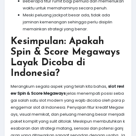
Beberapa fitur rumit bagi pemula dan memerlukan
waktu untuk memahaminya secara penuh.
Meski peluang jackpot besar ada, tidak ada
jaminan kemenangan sehingga perlu disiplin
memainkan strategi yang benar.
Kesimpulan: Apakah
Spin & Score Megaways
Layak Dicoba di
Indonesia?
Merangkum segala aspek yang telah kita bahas,
slot revi
ew Spin & Score Megaways
jelas menempati posisi seba
gai salah satu slot modern yang wajib dicoba oleh para p
enggemar slot di Indonesia. Penyajian fitur kreatif Megaw
ays, visual memikat, dan peluang menang besar menjadi
paket komplit yang sulit ditolak. Meskipun membutuhkan k
esabaran dan strategi matang, sensasi dan potensi ganj
aran yang ditawarkan sangat sepadan dengan usaha. Ja