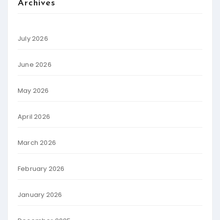
Archives
July 2026
June 2026
May 2026
April 2026
March 2026
February 2026
January 2026