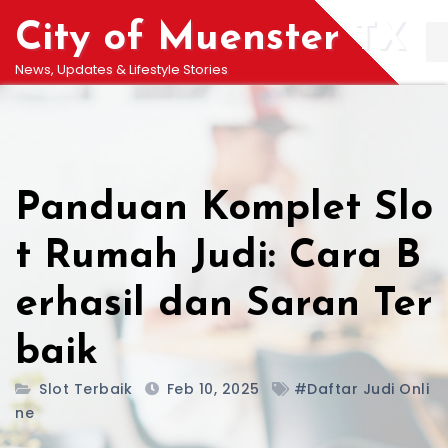
Skip
City of Muenster TX
to
content
News, Updates & Lifestyle Stories
Panduan Komplet Slo
t Rumah Judi: Cara B
erhasil dan Saran Ter
baik
Slot Terbaik
Feb 10, 2025
#daftar Judi Onli
Ne