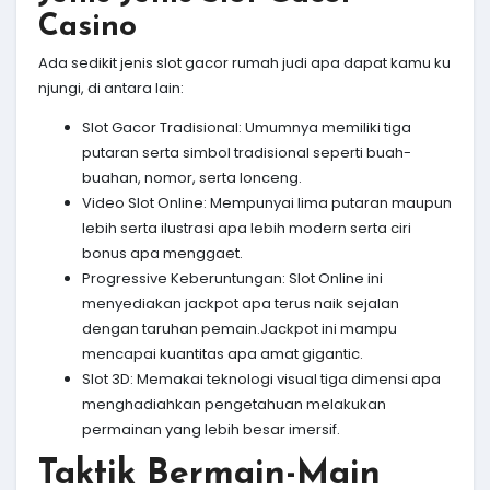
Casino
Ada sedikit jenis slot gacor rumah judi apa dapat kamu ku
njungi, di antara lain:
Slot Gacor Tradisional: Umumnya memiliki tiga
putaran serta simbol tradisional seperti buah-
buahan, nomor, serta lonceng.
Video Slot Online: Mempunyai lima putaran maupun
lebih serta ilustrasi apa lebih modern serta ciri
bonus apa menggaet.
Progressive Keberuntungan: Slot Online ini
menyediakan jackpot apa terus naik sejalan
dengan taruhan pemain.Jackpot ini mampu
mencapai kuantitas apa amat gigantic.
Slot 3D: Memakai teknologi visual tiga dimensi apa
menghadiahkan pengetahuan melakukan
permainan yang lebih besar imersif.
Taktik Bermain-Main