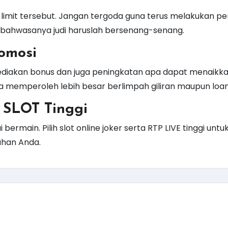
limit tersebut. Jangan tergoda guna terus melakukan p
at bahwasanya judi haruslah bersenang-senang.
omosi
nyediakan bonus dan juga peningkatan apa dapat menaikka
 memperoleh lebih besar berlimpah giliran maupun loan
P SLOT Tinggi
ermain. Pilih slot online joker serta RTP LIVE tinggi unt
uhan Anda.