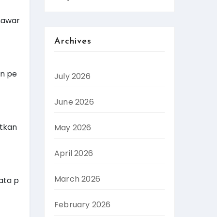
enawar
Archives
an pe
July 2026
June 2026
tkan
May 2026
April 2026
March 2026
ata p
February 2026