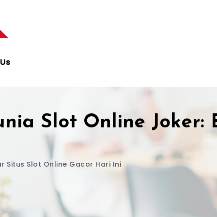
 Us
nia Slot Online Joker:
 Situs Slot Online Gacor Hari Ini