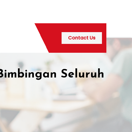
Contact Us
 Bimbingan Seluruh