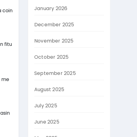
January 2026
 coin
December 2025
November 2025
 fitu
October 2025
September 2025
u me
August 2025
July 2025
asin
June 2025