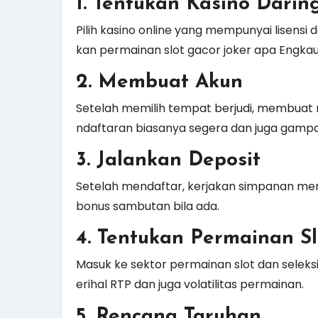
1. Tentukan Kasino Darin
Pilih kasino online yang mempunyai lisensi
kan permainan slot gacor joker apa Engkau
2. Membuat Akun
Setelah memilih tempat berjudi, membuat 
ndaftaran biasanya segera dan juga gamp
3. Jalankan Deposit
Setelah mendaftar, kerjakan simpanan m
bonus sambutan bila ada.
4. Tentukan Permainan Sl
Masuk ke sektor permainan slot dan seleksi 
erihal RTP dan juga volatilitas permainan.
5. Rencana Taruhan