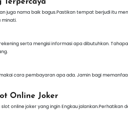
g Terpercaya
 dan juga nama baik bagus.Pastikan tempat berjudi itu m
 minati.
rekening serta mengisi informasi apa dibutuhkan. Tahap
ang.
emakai cara pembayaran apa ada. Jamin bagi memanfaa
ot Online Joker
slot online joker yang ingin Engkau jalankan.Perhatikan d