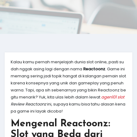
Kalau kamu pernah menjelajah dunia slot online, pasti su
dah nggak asing lagi dengan nama
Reactoonz
. Game ini
memang sering jadi topik hangat di kalangan pemain slot
karena konsepnya yang unik dan gameplay yang penuh
warna. Tapi, apa sih sebenarnya yang bikin Reactoonz be
gitu menarik? Yuk, kita ulas lebih dalam lewat
agen101 slot
Review Reactoonz
ini, supaya kamu bisa tahu alasan kena
pa game ini layak dicoba!
Mengenal Reactoonz:
Slot yang Beda dari