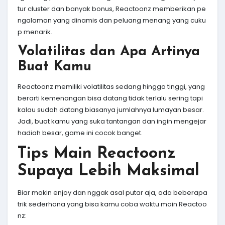
tur cluster dan banyak bonus, Reactoonz memberikan pe
ngalaman yang dinamis dan peluang menang yang cuku
p menarik.
Volatilitas dan Apa Artinya
Buat Kamu
Reactoonz memiliki volatilitas sedang hingga tinggi, yang
berarti kemenangan bisa datang tidak terlalu sering tapi
kalau sudah datang biasanya jumlahnya lumayan besar.
Jadi, buat kamu yang suka tantangan dan ingin mengejar
hadiah besar, game ini cocok banget.
Tips Main Reactoonz
Supaya Lebih Maksimal
Biar makin enjoy dan nggak asal putar aja, ada beberapa
trik sederhana yang bisa kamu coba waktu main Reactoo
nz: