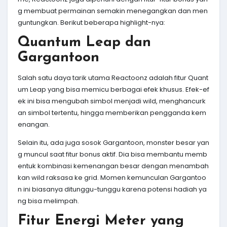
g membuat permainan semakin menegangkan dan men
guntungkan. Berikut beberapa highlight-nya:
Quantum Leap dan
Gargantoon
Salah satu daya tarik utama Reactoonz adalah fitur Quant
um Leap yang bisa memicu berbagai efek khusus. Efek-ef
ek ini bisa mengubah simbol menjadi wild, menghancurk
an simbol tertentu, hingga memberikan pengganda kem
enangan.
Selain itu, ada juga sosok Gargantoon, monster besar yan
g muncul saat fitur bonus aktif. Dia bisa membantu memb
entuk kombinasi kemenangan besar dengan menambah
kan wild raksasa ke grid. Momen kemunculan Gargantoo
n ini biasanya ditunggu-tunggu karena potensi hadiah ya
ng bisa melimpah.
Fitur Energi Meter yang