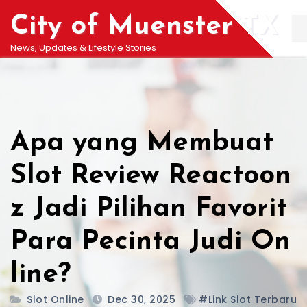
Skip
City of Muenster TX
to
content
News, Updates & Lifestyle Stories
Apa yang Membuat
Slot Review Reactoon
z Jadi Pilihan Favorit
Para Pecinta Judi On
line?
Slot Online
Dec 30, 2025
#link Slot Terbaru