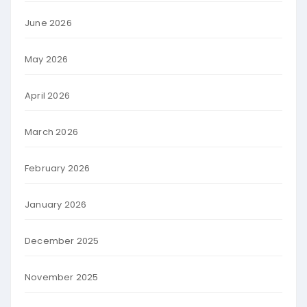
June 2026
May 2026
April 2026
March 2026
February 2026
January 2026
December 2025
November 2025